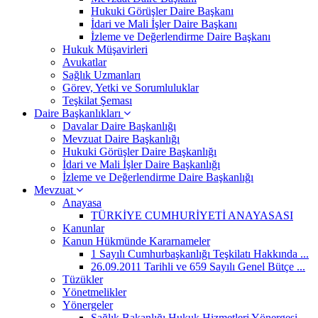
Hukuki Görüşler Daire Başkanı
İdari ve Mali İşler Daire Başkanı
İzleme ve Değerlendirme Daire Başkanı
Hukuk Müşavirleri
Avukatlar
Sağlık Uzmanları
Görev, Yetki ve Sorumluluklar
Teşkilat Şeması
Daire Başkanlıkları
Davalar Daire Başkanlığı
Mevzuat Daire Başkanlığı
Hukuki Görüşler Daire Başkanlığı
İdari ve Mali İşler Daire Başkanlığı
İzleme ve Değerlendirme Daire Başkanlığı
Mevzuat
Anayasa
TÜRKİYE CUMHURİYETİ ANAYASASI
Kanunlar
Kanun Hükmünde Kararnameler
1 Sayılı Cumhurbaşkanlığı Teşkilatı Hakkında ...
26.09.2011 Tarihli ve 659 Sayılı Genel Bütçe ...
Tüzükler
Yönetmelikler
Yönergeler
Sağlık Bakanlığı Hukuk Hizmetleri Yönergesi