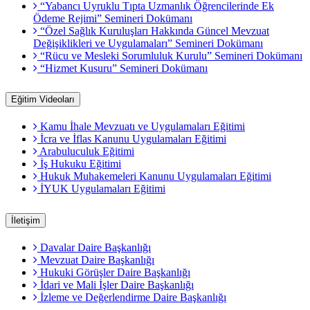
“Yabancı Uyruklu Tıpta Uzmanlık Öğrencilerinde Ek
Ödeme Rejimi” Semineri Dokümanı
“Özel Sağlık Kuruluşları Hakkında Güncel Mevzuat
Değişiklikleri ve Uygulamaları” Semineri Dokümanı
“Rücu ve Mesleki Sorumluluk Kurulu” Semineri Dokümanı
“Hizmet Kusuru” Semineri Dokümanı
Eğitim Videoları
Kamu İhale Mevzuatı ve Uygulamaları Eğitimi
İcra ve İflas Kanunu Uygulamaları Eğitimi
Arabuluculuk Eğitimi
İş Hukuku Eğitimi
Hukuk Muhakemeleri Kanunu Uygulamaları Eğitimi
İYUK Uygulamaları Eğitimi
İletişim
Davalar Daire Başkanlığı
Mevzuat Daire Başkanlığı
Hukuki Görüşler Daire Başkanlığı
İdari ve Mali İşler Daire Başkanlığı
İzleme ve Değerlendirme Daire Başkanlığı