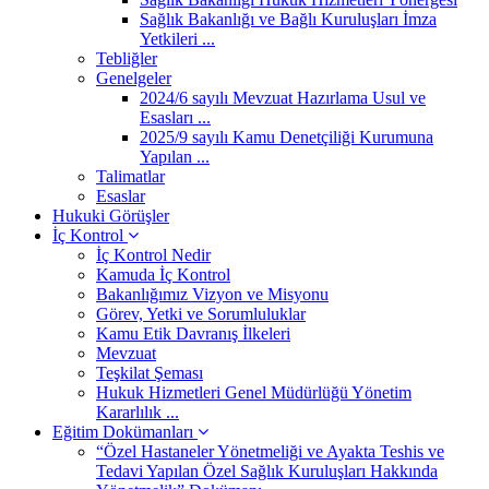
Sağlık Bakanlığı ve Bağlı Kuruluşları İmza
Yetkileri ...
Tebliğler
Genelgeler
2024/6 sayılı Mevzuat Hazırlama Usul ve
Esasları ...
2025/9 sayılı Kamu Denetçiliği Kurumuna
Yapılan ...
Talimatlar
Esaslar
Hukuki Görüşler
İç Kontrol
İç Kontrol Nedir
Kamuda İç Kontrol
Bakanlığımız Vizyon ve Misyonu
Görev, Yetki ve Sorumluluklar
Kamu Etik Davranış İlkeleri
Mevzuat
Teşkilat Şeması
Hukuk Hizmetleri Genel Müdürlüğü Yönetim
Kararlılık ...
Eğitim Dokümanları
“Özel Hastaneler Yönetmeliği ve Ayakta Teshis ve
Tedavi Yapılan Özel Sağlık Kuruluşları Hakkında