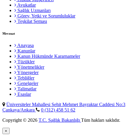
Avukatlar
Sağlık Uzmanları
Görev, Yetki ve Sorumluluklar
Teşkilat Şeması
Mevzuat
Anayasa
Kanunlar
Kanun Hükmünde Kararnameler
Tüzükler
Yönetmelikler
Yönergeler
Tebliğler
Genelgeler
Talimatlar
Esaslar
Üniversiteler Mahallesi Şehit Mehmet Bayraktar Caddesi No:3
Çankaya/Ankara
0 (312) 458 51 62
Copyright © 2026
T.C. Sağlık Bakanlığı
Tüm hakları saklıdır.
×