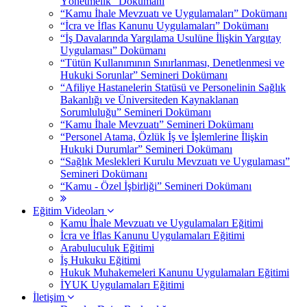
Yönetmelik” Dokümanı
“Kamu İhale Mevzuatı ve Uygulamaları” Dokümanı
“İcra ve İflas Kanunu Uygulamaları” Dokümanı
“İş Davalarında Yargılama Usulüne İlişkin Yargıtay
Uygulaması” Dokümanı
“Tütün Kullanımının Sınırlanması, Denetlenmesi ve
Hukuki Sorunlar” Semineri Dokümanı
“Afiliye Hastanelerin Statüsü ve Personelinin Sağlık
Bakanlığı ve Üniversiteden Kaynaklanan
Sorumluluğu” Semineri Dokümanı
“Kamu İhale Mevzuatı” Semineri Dokümanı
“Personel Atama, Özlük İş ve İşlemlerine İlişkin
Hukuki Durumlar” Semineri Dokümanı
“Sağlık Meslekleri Kurulu Mevzuatı ve Uygulaması”
Semineri Dokümanı
“Kamu - Özel İşbirliği” Semineri Dokümanı
Eğitim Videoları
Kamu İhale Mevzuatı ve Uygulamaları Eğitimi
İcra ve İflas Kanunu Uygulamaları Eğitimi
Arabuluculuk Eğitimi
İş Hukuku Eğitimi
Hukuk Muhakemeleri Kanunu Uygulamaları Eğitimi
İYUK Uygulamaları Eğitimi
İletişim