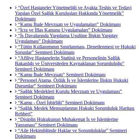
“Özel Hastaneler Yönetmeliği ve Ayakta Teshis ve Tedavi
Yapılan Özel Sağlık Kuruluşları Hakkında Yönetmelik”
Dokümanı
“Kamu İhale Mevzuatı ve Uygulamaları” Dokümanı
“İcra ve İflas Kanunu Uygulamaları” Dokümanı
“İş Davalarında Yargılama Usulüne İlişkin Yargıtay
Uygulaması” Dokümanı
“Tütün Kullanımının Sınırlanması, Denetlenmesi ve Hukuki
Sorunlar” Semineri Dokümanı
“Afiliye Hastanelerin Statüsü ve Personelinin Sağlık
Bakanlığı ve Üniversiteden Kaynaklanan Sorumluluğu”
Semineri Dokümanı
“Kamu İhale Mevzuatı” Semineri Dokümanı
“Personel Atama, Özlük İş ve İşlemlerine İlişkin Hukuki
Durumlar” Semineri Dokümanı
“Sağlık Meslekleri Kurulu Mevzuatı ve Uygulaması”
Semineri Dokümanı
“Kamu - Özel İşbirliği” Semineri Dokümanı
“Sağlık Meslek Mensuplarının Hukuki Sorumluluk Haritası
Rehberi”
“Disiplin Hukukunun Muhakemat İş ve İşlemlerine
Yansıması” Semineri Dokümanı
“Aile Hekimliğinde Haklar ve Sorumluluklar” Semineri
Dokümanı