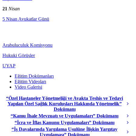
21
Nisan
5 Nisan Avukatlar Günü
Arabuluculuk Komisyonu
Hukuki Görüşler
UYAP
Eğitim Dokümanları
Eğitim Videoları
Video Galerisi
“Özel Hastaneler Yönetmeliği ve Ayakta Teshis ve Tedavi
Yapılan Özel Sağlık Kuruluşları Hakkında Yönetmelik”
Dokümanı
“Kamu İhale Mevzuatı ve Uygulamaları” Dokümanı
“İcra ve İflas Kanunu Uygulamaları” Dokümanı
“İş Davalarında Yargılama Usulüne İlişkin Yargıtay
Uygulaması” Dokümanı